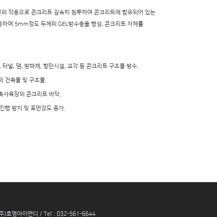
ucer 성분의 작용으로 콘크리트 깊숙히 침투하여 콘크리트에 함유되어 있는
반응하여 5mm정도 두께의 GEL방수층을 형성, 콘크리트 자체를
터널, 댐, 방파제, 항만시설, 교각 등 콘크리트 구조물 방수.
 건축물 및 구조물.
축사육장의 콘크리트 바닥.
진행 방지 및 표면강도 증가.
(주)효명아이앤디 / Tel : 032-561-6644